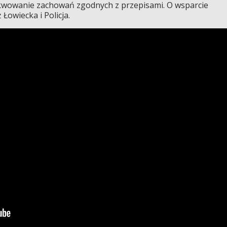
wowanie zachowań zgodnych z przepisami. O wsparcie
owiecka i Policja.