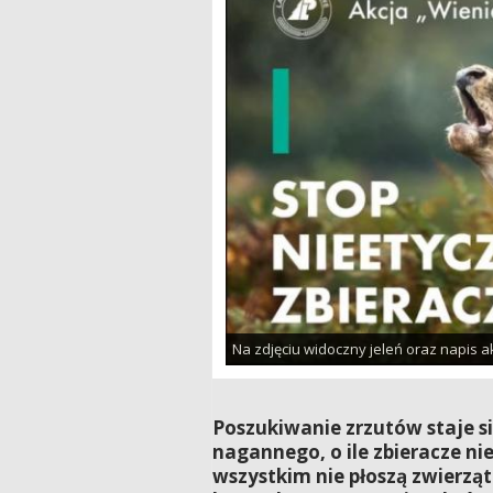
Na zdjęciu widoczny jeleń oraz napis 
Poszukiwanie zrzutów staje si
nagannego, o ile zbieracze ni
wszystkim nie płoszą zwierzą