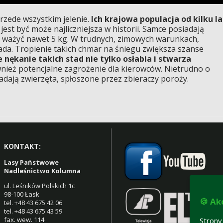
rzede wszystkim jelenie.
Ich krajowa populacja od kilku la
 jest być może najliczniejsza w historii. Samce posiadają
e ważyć nawet 5 kg. W trudnych, zimowych warunkach,
ada. Tropienie takich chmar na śniegu zwiększa szanse
e nękanie takich stad nie tylko osłabia i stwarza
ież potencjalne zagrożenie dla kierowców. Nietrudno o
adają zwierzęta, spłoszone przez zbieraczy poroży.
KONTAKT:
Lasy Państwowe
Nadleśnictwo Kolumna
ul. Leśników Polskich 1c
98-100 Łask
🍪 Ak
tel. +48 43 675 42 06
tel. +48 43 675 43 59
fax. wew. 114
Strony