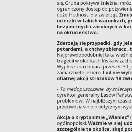
się. Gruba pokrywa śnieżna, mróz
ograniczony dostęp do pożywienia
duże trudności dla zwierząt.
Zmusz
ucieczki w takich warunkach, p
bezpiecznych i zasobnych w ka
na okrucieństwo.
Zdarzają się przypadki, gdy jel
petardami, a chciwy zbieracz „
Najprawdopodobniej taka właśnie
tragedii w okolicach Ińska w zac
Wypłoszona chmara przeszło 30 je
zamarznięte jezioro.
Lód nie wyt
ofiarnej akcji strażaków 18 zwi
-
To niedopuszczalne, by zwierzęt
dyrektor generalny Lasów Państwo
problemowi. W najbliższym czasie
przeciwdziałanie nieetycznym wy
Akcja o kryptonimie „Wieniec”
(
ogólnopolski.
Weźmie w niej udzi
szczególnie te okolice, skąd 