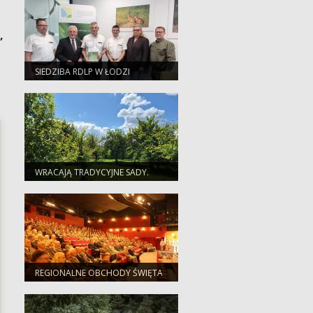
,
SIEDZIBA RDLP W ŁODZI
PRZEJDZIE
TERMOMODERNIZACJĘ. JEST
DOFINANSOWANIE Z WFOŚIGW
WRACAJĄ TRADYCYJNE SADY.
RDLP W ŁODZI POZYSKAŁA
PONAD 1,4 MLN ZŁ NA
OCHRONĘ
BIORÓŻNORODNOŚCI
REGIONALNE OBCHODY ŚWIĘTA
LASU W PŁOCKU