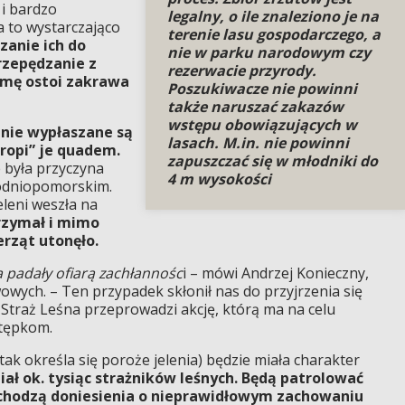
 i bardzo
legalny, o ile znaleziono je na
 to wystarczająco
terenie lasu gospodarczego, a
anie ich do
nie w parku narodowym czy
rzepędzanie z
rezerwacie przyrody.
rmę ostoi zakrawa
Poszukiwacze nie powinni
także naruszać zakazów
wstępu obowiązujących w
enie wypłaszane są
lasach. M.in. nie powinni
tropi” je quadem.
zapuszczać się w młodniki do
 była przyczyna
4 m wysokości
hodniopomorskim.
leni weszła na
rzymał i mimo
erząt utonęło.
a padały ofiarą zachłannośc
i – mówi Andrzej Konieczny,
wych. – Ten przypadek skłonił nas do przyjrzenia się
 Straż Leśna przeprowadzi akcję, którą ma na celu
stępkom.
tak określa się poroże jelenia) będzie miała charakter
ał ok. tysiąc strażników leśnych. Będą patrolować
pochodzą doniesienia o nieprawidłowym zachowaniu