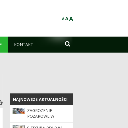
A
A
A

E
KONTAKT
NAJNOWSZE AKTUALNOŚCI
NAJNOWSZE AKTUALNOŚCI
ZAGROŻENIE
POŻAROWE W
LASACH. APEL O
OSTROŻNOŚĆ
SIEDZIBA RDLP W