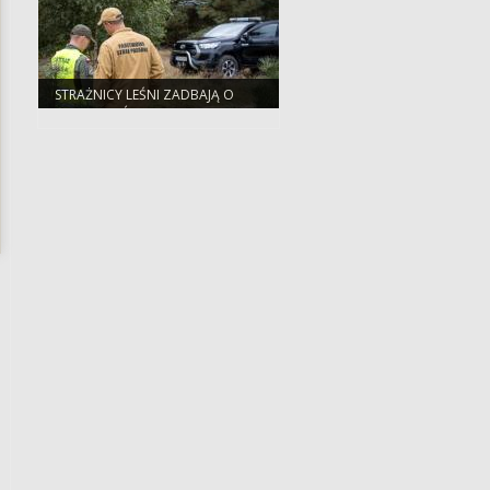
STRAŻNICY LEŚNI ZADBAJĄ O
BEZPIECZEŃSTWO PODCZAS
MAJÓWKI