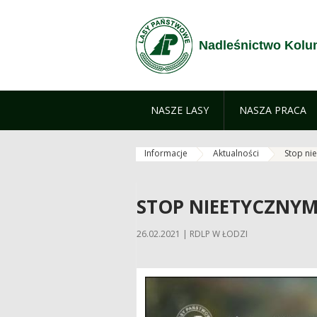
Przejdź do treści
Nadleśnictwo Kol
NASZE LASY
NASZA PRACA
Informacje
Aktualności
Stop ni
STOP NIEETYCZNY
26.02.2021 | RDLP W ŁODZI