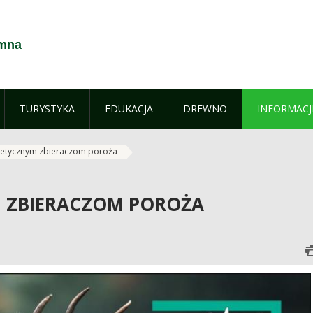
umna
TURYSTYKA
EDUKACJA
DREWNO
INFORMACJ
eetycznym zbieraczom poroża
M ZBIERACZOM POROŻA