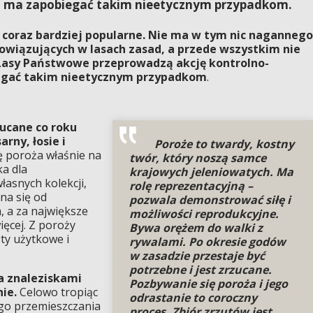
a ma zapobiegać takim nieetycznym przypadkom.
 coraz bardziej popularne. Nie ma w tym nic nagannego
obowiązujących w lasach zasad, a przede wszystkim nie
, Lasy Państwowe przeprowadzą akcję kontrolno-
egać takim nieetycznym przypadkom
.
ucane co roku
rny, łosie i
Poroże to twardy, kostny
ę poroża właśnie na
twór, który noszą samce
ka dla
krajowych jeleniowatych. Ma
łasnych kolekcji,
rolę reprezentacyjną –
na się od
pozwala demonstrować siłę i
m, a za największe
możliwości reprodukcyjne.
ięcej. Z poroży
Bywa orężem do walki z
ty użytkowe i
rywalami. Po okresie godów
w zasadzie przestaje być
potrzebne i jest zrzucane.
a znaleziskami
Pozbywanie się poroża i jego
ie.
Celowo tropiąc
odrastanie to coroczny
ego przemieszczania
proces. Zbiór zrzutów jest