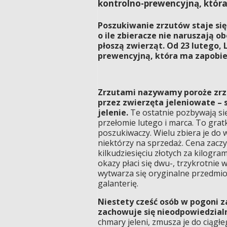
kontrolno-prewencyjną, któr
Poszukiwanie zrzutów staje się
o ile zbieracze nie naruszają 
płoszą zwierząt. Od 23 lutego
prewencyjną, która ma zapobi
Zrzutami nazywamy poroże zrz
przez zwierzęta jeleniowate – sa
jelenie.
Te ostatnie pozbywają si
przełomie lutego i marca. To grat
poszukiwaczy. Wielu zbiera je do w
niektórzy na sprzedaż. Cena zaczy
kilkudziesięciu złotych za kilogra
okazy płaci się dwu-, trzykrotnie w
wytwarza się oryginalne przedmio
galanterię.
Niestety cześć osób w pogoni z
zachowuje się nieodpowiedzialn
chmary jeleni, zmusza je do ciągł