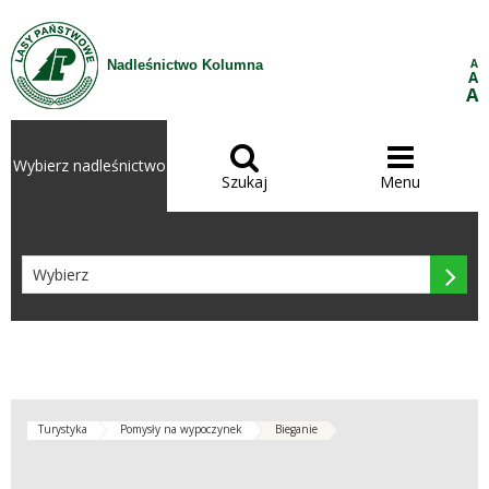
Przejdź do treści
A
Nadleśnictwo Kolumna
A
A


Wybierz nadleśnictwo
Szukaj
Menu

Turystyka
Pomysły na wypoczynek
Bieganie