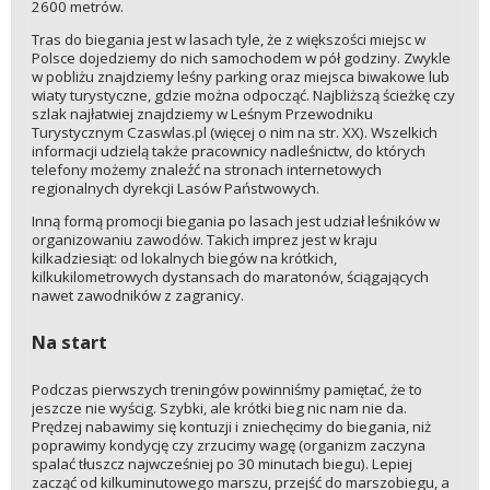
2600 metrów.
Tras do biegania jest w lasach tyle, że z większości miejsc w
Polsce dojedziemy do nich samochodem w pół godziny. Zwykle
w pobliżu znajdziemy leśny parking oraz miejsca biwakowe lub
wiaty turystyczne, gdzie można odpocząć. Najbliższą ścieżkę czy
szlak najłatwiej znajdziemy w Leśnym Przewodniku
Turystycznym Czaswlas.pl (więcej o nim na str. XX). Wszelkich
informacji udzielą także pracownicy nadleśnictw, do których
telefony możemy znaleźć na stronach internetowych
regionalnych dyrekcji Lasów Państwowych.
Inną formą promocji biegania po lasach jest udział leśników w
organizowaniu zawodów. Takich imprez jest w kraju
kilkadziesiąt: od lokalnych biegów na krótkich,
kilkukilometrowych dystansach do maratonów, ściągających
nawet zawodników z zagranicy.
Na start
Podczas pierwszych treningów powinniśmy pamiętać, że to
jeszcze nie wyścig. Szybki, ale krótki bieg nic nam nie da.
Prędzej nabawimy się kontuzji i zniechęcimy do biegania, niż
poprawimy kondycję czy zrzucimy wagę (organizm zaczyna
spalać tłuszcz najwcześniej po 30 minutach biegu). Lepiej
zacząć od kilkuminutowego marszu, przejść do marszobiegu, a