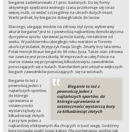
bieganie zadeklarowało 21 proc. badanych. Do tej formy
aktywnego spędzania wolnego czasu przekonuje się coraz
więcej osób, co widać szczególnie na ulicach dużych miast.
Warto jednak, by biegacze dobiegli także do lasów.
Dlaczego, ulegając modzie na zdrowy styl życia, wybieramy
akurat bieganie? Jest to z pewnością najbardziej demokratyczna
dyscyplina sportu. Uprawiać ją może każdy, niezależnie od
wieku. W październiku ubiegłego roku maraton w Toronto
ukończył stulatek, Brytyjczyk Fauja Singh. Zmarły trzy lata temu
Polak Henryk Braun biegał do 96 roku życia. Także stan zdrowia
nie zawsze jest przeszkodą. W imprezach w całej Polsce na
starcie stawia się przynajmniej kilkudziesięciu zawodników
poruszających się o kulach. Standardem jest udział w większych
biegach zawodników poruszających się na wózkach.
Bieganie to też z
pewnością jeden z
Bieganie to też z
najtańszych sportów,
pewnością jeden z
do którego
najtańszych sportów, do
uprawiania w
którego uprawiania w
ostateczności
ostateczności wystarczą buty
wystarczą buty za
za kilkadziesiąt złotych
kilkadziesiąt złotych.
A przy tym jeden z
najbardziej efektywnych dla chcących zrzucić wagę. Godzinny
bieg pozwala spalić tysiąc kalorii. Dla porównania, jeżdżąc tak