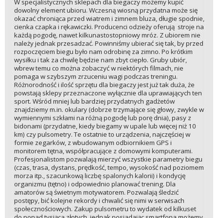
W specjalistycznych sklepach dla biegaczy możemy kupić
dowolny element ubioru. Wczesną wiosną przydatna może się
okazać chroniąca przed wiatrem i zimnem bluza, długie spodnie,
cienka czapka i rękawiczki. Producenci odzieży oferują stroje na
każdą pogodę, nawet kilkunastostopniowy mróz. Z ubiorem nie
należy jednak przesadzać. Powinniśmy ubierać się tak, by przed
rozpoczęciem biegu było nam odrobinę za zimno. Po krótkim
wysiłku i tak za chwilę będzie nam zbyt ciepło. Gruby ubiór,
wbrew temu co można zobaczyć w niektórych filmach, nie
pomaga w szybszym zrzuceniu wagi podczas treningu.
Różnorodność i ilość sprzętu dla biegaczy jest już tak duża, że
powstają sklepy przeznaczone wyłącznie dla uprawiających ten
sport. Wśród mniej lub bardziej przydatnych gadżetów
znajdziemy m.in. okulary (dobrze trzymające się głowy, zwykle w
wymiennymi szkłami na różną pogodę lub porę dnia), pasy z
bidonami (przydatne, kiedy biegamy w upale lub więcej niż 10
km) czy pulsometry. Te ostatnie to urządzenia, najczęściej w
formie zegarków, z wbudowanym odbiornikiem GPS i
monitorem tętna, współpracujące z domowymi komputerami.
Profesjonalistom pozwalają mierzyć wszystkie parametry biegu
(czas, trasa, dystans, prędkość, tempo, wysokość nad poziomem
morza itp., szacunkową liczbę spalonych kalorii) i kondycję
organizmu (tętno) i odpowiednio planować trening. Dla
amatorów są świetnym motywatorem. Pozwalają śledzić
postępy, bić kolejne rekordy i chwalić się nimi w serwisach
społecznościowych. Zakup pulsometru to wydatek od kilkuset
do ponad tysiąca złotych, jednak posiadając smartfona możemy