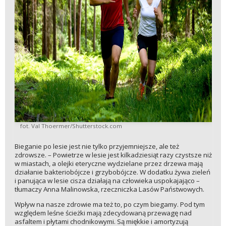
fot. Val Thoermer/Shutterstock.com
Bieganie po lesie jest nie tylko przyjemniejsze, ale też
zdrowsze. – Powietrze w lesie jest kilkadziesiąt razy czystsze niż
w miastach, a olejki eteryczne wydzielane przez drzewa mają
działanie bakteriobójcze i grzybobójcze. W dodatku żywa zieleń
i panująca w lesie cisza działają na człowieka uspokajająco –
tłumaczy Anna Malinowska, rzeczniczka Lasów Państwowych.
Wpływ na nasze zdrowie ma też to, po czym biegamy. Pod tym
względem leśne ścieżki mają zdecydowaną przewagę nad
asfaltem i płytami chodnikowymi. Są miękkie i amortyzują