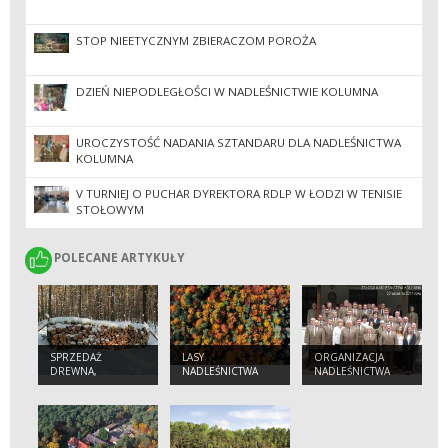
STOP NIEETYCZNYM ZBIERACZOM POROŻA
DZIEŃ NIEPODLEGŁOŚCI W NADLEŚNICTWIE KOLUMNA
UROCZYSTOŚĆ NADANIA SZTANDARU DLA NADLEŚNICTWA
KOLUMNA
V TURNIEJ O PUCHAR DYREKTORA RDLP W ŁODZI W TENISIE
STOŁOWYM
POLECANE ARTYKUŁY
POLECANE ARTYKUŁY
SPRZEDAŻ
LASY
ORGANIZACJA
DREWNA,
NADLEŚNICTWA
NADLEŚNICTWA
CHOINEK I
KOLUMNA
SADZONEK