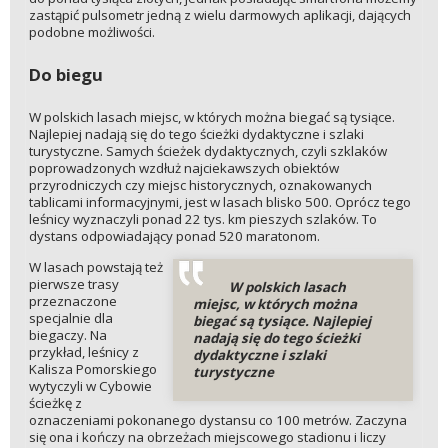
zastąpić pulsometr jedną z wielu darmowych aplikacji, dających
podobne możliwości.
Do biegu
W polskich lasach miejsc, w których można biegać są tysiące.
Najlepiej nadają się do tego ścieżki dydaktyczne i szlaki
turystyczne. Samych ścieżek dydaktycznych, czyli szklaków
poprowadzonych wzdłuż najciekawszych obiektów
przyrodniczych czy miejsc historycznych, oznakowanych
tablicami informacyjnymi, jest w lasach blisko 500. Oprócz tego
leśnicy wyznaczyli ponad 22 tys. km pieszych szlaków. To
dystans odpowiadający ponad 520 maratonom.
W lasach powstają też
pierwsze trasy
W polskich lasach
przeznaczone
miejsc, w których można
specjalnie dla
biegać są tysiące. Najlepiej
biegaczy. Na
nadają się do tego ścieżki
przykład, leśnicy z
dydaktyczne i szlaki
Kalisza Pomorskiego
turystyczne
wytyczyli w Cybowie
ścieżkę z
oznaczeniami pokonanego dystansu co 100 metrów. Zaczyna
się ona i kończy na obrzeżach miejscowego stadionu i liczy