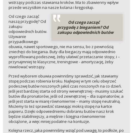
wstrząsy podczas stawiania kroków. Ma to zbawienny wpływ
przede wszystkim na nasze kolana i kręgosłup.
Od czego zacząć
naszą przygodę? Od
Od czego zacząć
zakupu
przygodę z bieganiem? Od
odpowiednich butów.
zakupu odpowiednich butów
Używanie
przypadkowego
obuwia, nawet sportowego, nie ma sensu, bo z pewnością
zniechęci do biegania. Buty dla biegaczy mają odpowiednio
wyprofilowaną podeszwę, żeby ułatwić przetaczanie stopy, i –
przynajmniej te klasyczne, treningowe - amortyzację, żeby
niwelować wstrząsy.
Przed wyborem obuwia powinniśmy sprawdzić, jak stawiamy
stopę podczas robienia kroku. Najlepiej w tym celu obejrzeć
podeszwę butów noszonych jakiś czas noszonych na co dzień.
Jeśli jest bardziej starta od strony wewnętrznej - musimy szukać
butów dla pronatorów, jeśli od zewnętrznej – dla supinatorów, a
jeśli jest starta w miarę równomiernie – mamy stopę neutralną.
Możemy to też sprawdzić stawiając mokrą stopę na kartce
papieru. Dzięki odpowiedniemu dobraniu butów nasz krok
będzie stabilniejszy, a mięśnie i ścięgna równomiernie
obciążone, a więc mniej podatne na kontuzje.
Kolejna rzecz, jaka powinniśmy wziąć pod uwagę, to podłoże, po