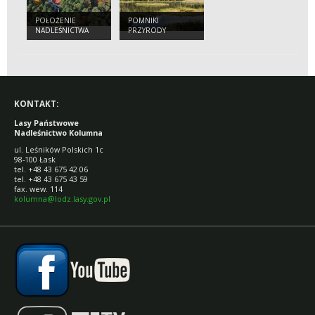
POŁOŻENIE
POMNIKI
NADLEŚNICTWA
PRZYRODY
KOLUMNA
KONTAKT:
Lasy Państwowe
Nadleśnictwo Kolumna
ul. Leśników Polskich 1c
98-100 Łask
tel. +48 43 675 42 06
tel. +48 43 675 43 59
fax. wew. 114
kolumna@lodz.lasy.gov.pl