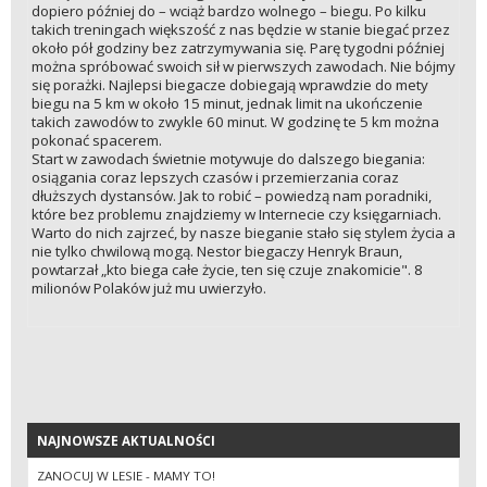
dopiero później do – wciąż bardzo wolnego – biegu. Po kilku
takich treningach większość z nas będzie w stanie biegać przez
około pół godziny bez zatrzymywania się. Parę tygodni później
można spróbować swoich sił w pierwszych zawodach. Nie bójmy
się porażki. Najlepsi biegacze dobiegają wprawdzie do mety
biegu na 5 km w około 15 minut, jednak limit na ukończenie
takich zawodów to zwykle 60 minut. W godzinę te 5 km można
pokonać spacerem.
Start w zawodach świetnie motywuje do dalszego biegania:
osiągania coraz lepszych czasów i przemierzania coraz
dłuższych dystansów. Jak to robić – powiedzą nam poradniki,
które bez problemu znajdziemy w Internecie czy księgarniach.
Warto do nich zajrzeć, by nasze bieganie stało się stylem życia a
nie tylko chwilową mogą. Nestor biegaczy Henryk Braun,
powtarzał „kto biega całe życie, ten się czuje znakomicie". 8
milionów Polaków już mu uwierzyło.
NAJNOWSZE AKTUALNOŚCI
NAJNOWSZE AKTUALNOŚCI
ZANOCUJ W LESIE - MAMY TO!