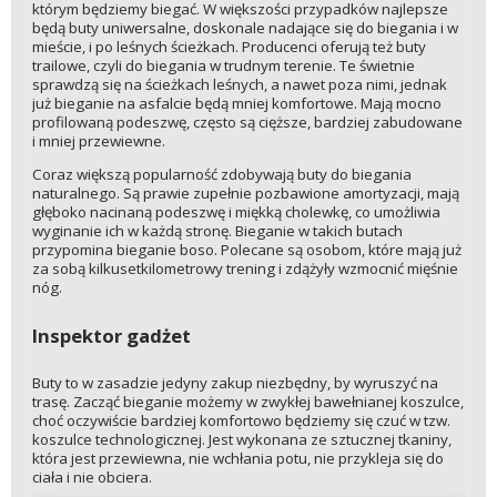
którym będziemy biegać. W większości przypadków najlepsze
będą buty uniwersalne, doskonale nadające się do biegania i w
mieście, i po leśnych ścieżkach. Producenci oferują też buty
trailowe, czyli do biegania w trudnym terenie. Te świetnie
sprawdzą się na ścieżkach leśnych, a nawet poza nimi, jednak
już bieganie na asfalcie będą mniej komfortowe. Mają mocno
profilowaną podeszwę, często są cięższe, bardziej zabudowane
i mniej przewiewne.
Coraz większą popularność zdobywają buty do biegania
naturalnego. Są prawie zupełnie pozbawione amortyzacji, mają
głęboko nacinaną podeszwę i miękką cholewkę, co umożliwia
wyginanie ich w każdą stronę. Bieganie w takich butach
przypomina bieganie boso. Polecane są osobom, które mają już
za sobą kilkusetkilometrowy trening i zdążyły wzmocnić mięśnie
nóg.
Inspektor gadżet
Buty to w zasadzie jedyny zakup niezbędny, by wyruszyć na
trasę. Zacząć bieganie możemy w zwykłej bawełnianej koszulce,
choć oczywiście bardziej komfortowo będziemy się czuć w tzw.
koszulce technologicznej. Jest wykonana ze sztucznej tkaniny,
która jest przewiewna, nie wchłania potu, nie przykleja się do
ciała i nie obciera.