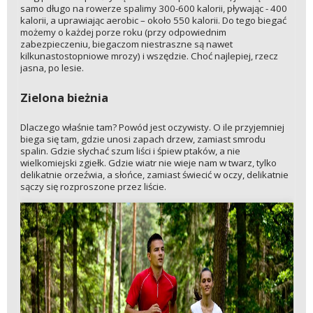
samo długo na rowerze spalimy 300-600 kalorii, pływając - 400
kalorii, a uprawiając aerobic – około 550 kalorii. Do tego biegać
możemy o każdej porze roku (przy odpowiednim
zabezpieczeniu, biegaczom niestraszne są nawet
kilkunastostopniowe mrozy) i wszędzie. Choć najlepiej, rzecz
jasna, po lesie.
Zielona bieżnia
Dlaczego właśnie tam? Powód jest oczywisty. O ile przyjemniej
biega się tam, gdzie unosi zapach drzew, zamiast smrodu
spalin. Gdzie słychać szum liści i śpiew ptaków, a nie
wielkomiejski zgiełk. Gdzie wiatr nie wieje nam w twarz, tylko
delikatnie orzeźwia, a słońce, zamiast świecić w oczy, delikatnie
sączy się rozproszone przez liście.